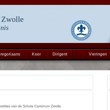
 Zwolle
nis
regoriaans
Koor
Dirigent
Vieringen
petities van de Schola Cantorum Zwolle.