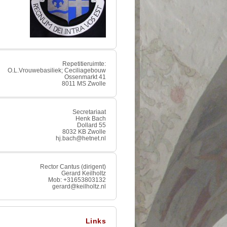
Repetitieruimte:
O.L.Vrouwebasiliek; Ceciliagebouw
Ossenmarkt 41
8011 MS Zwolle
Secretariaat
Henk Bach
Dollard 55
8032 KB Zwolle
hj.bach@hetnet.nl
Rector Cantus (dirigent)
Gerard Keilholtz
Mob: +31653803132
gerard@keilholtz.nl
Links